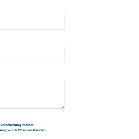
 Verarbeitung meiner
rung
von MET einverstanden.