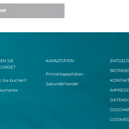
CHT
EN SIE
KAPAZITÄTEN
ENTGELT
KUNDE?​
BETRIEB
Primärkapazitäten
 Sie buchen?​
KONTAKT
Sekundärhandel​
okumente
IMPRES
DATENS
GESCHÄ
COOKIES