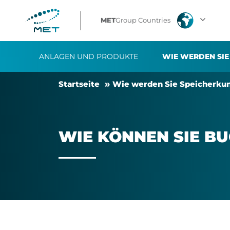
Wie
MET
Group Countries
können
ANLAGEN UND PRODUKTE
WIE WERDEN SIE
Sie
Start­sei­te
Wie wer­den Sie Speicherkun
buchen?​
WIE KÖN­NEN SIE BU