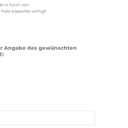
tät
in Form von
e
freie Kapazität verfügt.
nter Angabe des gewünschten
T: