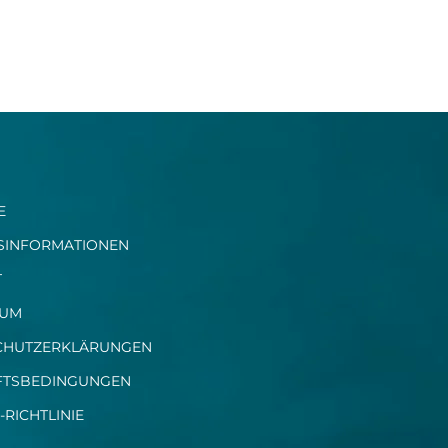
E
SINFORMATIONEN​
​
SUM
CHUTZERKLÄRUNGEN
FTSBEDINGUNGEN
-RICHTLINIE